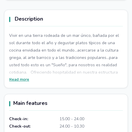
Description
Vivir en una tierra rodeada de un mar único, bañada por el
sol durante todo el año y degustar platos típicos de una
cocina envidiada en todo el mundo...acercarse a la cultura
griega, al arte barroco y a las tradiciones populares...para
usted todo esto es un "Sueño", para nosotros es realidad
cotidiana. Ofreciendo hospitalidad en nuestra estructura
cuidadosamente amueblada, situada a lo largo de la costa
Read more
de Ragusa a menos de 100 metros de la playa de Punta
Secca (Marinella) famosa por la serie de televisión del
Comisario Montalbano, satisfaciendo todas sus necesidades
Main features
con servicios personalizados, Nos aseguraremos de que su "
Sueño Siciliano "se haga realidad.
Check-in:
15.00 - 24.00
Check-out:
24.00 - 10.30