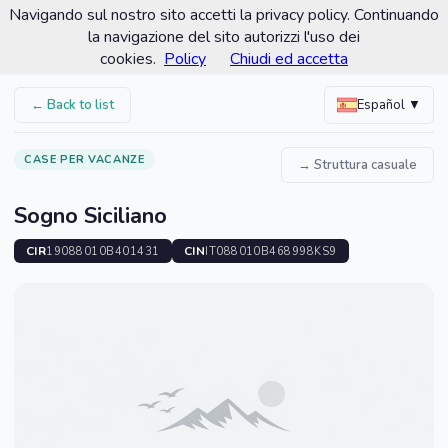
Navigando sul nostro sito accetti la privacy policy. Continuando
Comune di Santa Croce Camerina
la navigazione del sito autorizzi l'uso dei
Portale turistico ufficiale
cookies.
Policy
Chiudi ed accetta
← Back to list
Español ▼
CASE PER VACANZE
→ Struttura casuale
Sogno Siciliano
CIR
CIN
19088010B401431
IT088010B468998KS9