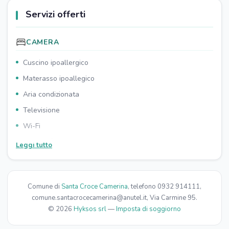
Servizi offerti
CAMERA
Cuscino ipoallergico
Materasso ipoallegico
Aria condizionata
Televisione
Wi-Fi
Armadio/guardaroba
Leggi tutto
Terrazzo
BAGNO
Comune di
Santa Croce Camerina
, telefono 0932 914111,
Asciugacapelli
comune.santacrocecamerina@anutel.it, Via Carmine 95.
Doccia
© 2026
Hyksos srl
—
Imposta di soggiorno
Prodotti da bagno omaggio