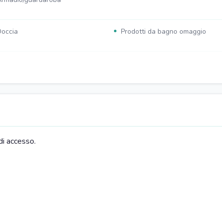
occia
Prodotti da bagno omaggio
orto nelle vicinanze
iano cottura
Televisore
rigorifero
Macchinetta caffé
di accesso.
ivano
Televisore
izzeria nelle vicinanze
Bar nelle vicinanze