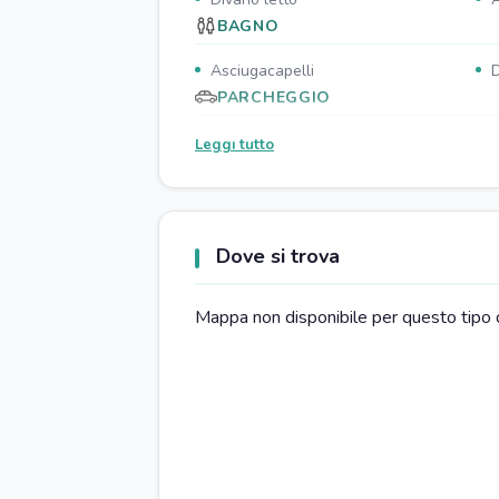
BAGNO
Asciugacapelli
D
PARCHEGGIO
Parcheggio in strada
P
Leggi tutto
CUCINA
Tavola da pranzo
P
Microonde
F
Dove si trova
SOGGIORNO
Mappa non disponibile per questo tipo 
Zona pranzo
D
RISTORAZIONE
Ristorante nelle vicinanze
P
VARIE
Deposito bagagli