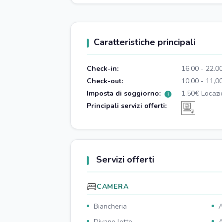
Caratteristiche principali
Check-in:
16.00 - 22.0
Check-out:
10,00 - 11,0
Imposta di soggiorno:
1.50€ Locazi
i
Principali servizi offerti:
Servizi offerti
CAMERA
Biancheria
A
Divano letto
A