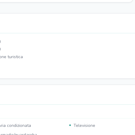
0
0
one turistica
ria condizionata
Televisione
rmadio/guardaroba