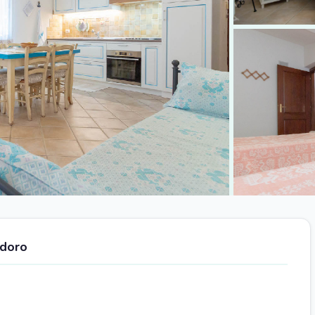
+2 foto
odoro