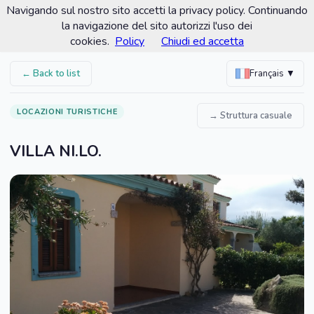
Navigando sul nostro sito accetti la privacy policy. Continuando
Comune di San Teodoro
la navigazione del sito autorizzi l'uso dei
Portale turistico ufficiale
cookies.
Policy
Chiudi ed accetta
← Back to list
Français ▼
LOCAZIONI TURISTICHE
→ Struttura casuale
VILLA NI.LO.