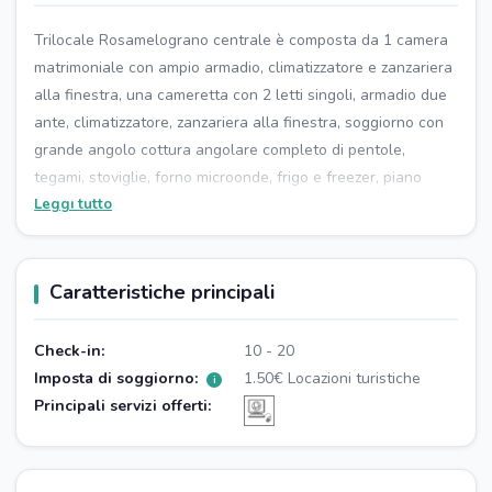
Trilocale Rosamelograno centrale è composta da 1 camera
matrimoniale con ampio armadio, climatizzatore e zanzariera
alla finestra, una cameretta con 2 letti singoli, armadio due
ante, climatizzatore, zanzariera alla finestra, soggiorno con
grande angolo cottura angolare completo di pentole,
tegami, stoviglie, forno microonde, frigo e freezer, piano
cottura 4 fuochi, piatti, bicchieri, tazze, frullatore ad
Leggi tutto
immersione, bollitore e caffettiere moka, tavolo estensibile,
sedie, grande divano con letto estraibile, climatizzatore, tv
satellitare, potente Wifi, comodo bagno con box doccia,
Caratteristiche principali
asciugacapelli in dotazione. L'ingresso è composto da un
grande giardino curato e un bel barbeque in muratura,
Check-in:
10 - 20
ampia veranda con tavolo e sedie per i pasti all'aperto, sul
Imposta di soggiorno:
1.50€ Locazioni turistiche
i
retro grande giardino curato con doccia esterna e accesso
Principali servizi offerti:
alla lavatrice in comune con la villetta gemella. Posto auto
all'interno del piazzale del residence. riserva idrica.