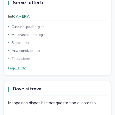
Servizi offerti
CAMERA
Cuscino ipoallergico
Materasso ipoallegico
Biancheria
Aria condizionata
Televisione
Wi-Fi
Leggi tutto
Divano letto
Armadio/guardaroba
Dove si trova
BAGNO
Asciugacapelli
Mappa non disponibile per questo tipo di accesso.
Doccia
Prodotti da bagno omaggio