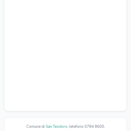
Asciugamani a pagamento
PARCHEGGIO
Parcheggio gratuito
CUCINA
Tavola da pranzo
Piano cottura
Televisore
Microonde
Frigorifero
Bollitore elettrico
Prodotti per le pulizie
SOGGIORNO
Zona pranzo
Comune di
San Teodoro
, telefono 0784 8600,
Zona soggiorno