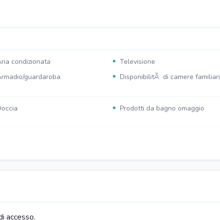
ria condizionata
Televisione
rmadio/guardaroba
DisponibilitÃ di camere familiari
occia
Prodotti da bagno omaggio
archeggio pubblico a pagamento
Parcheggio per disabili
elle vicinanze
izzeria nelle vicinanze
Bar nelle vicinanze
di accesso.