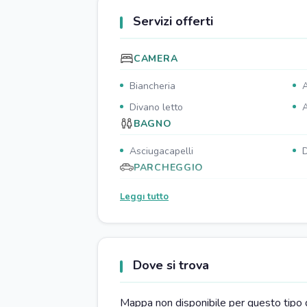
Servizi offerti
CAMERA
Biancheria
A
Divano letto
A
BAGNO
Asciugacapelli
D
PARCHEGGIO
Parcheggio pubblico gratuito nelle
P
Leggi tutto
vicinanze
n
RISTORAZIONE
Ristorante nelle vicinanze
P
Dove si trova
Mappa non disponibile per questo tipo 