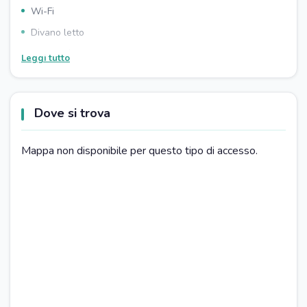
Wi-Fi
Divano letto
Armadio/guardaroba
Leggi tutto
Pavimenti in legno
Terrazzo
Dove si trova
Balcone
DisponibilitÃ di camere familiari
Mappa non disponibile per questo tipo di accesso.
BAGNO
Asciugacapelli
Doccia
Vasca da bagno
Prodotti da bagno omaggio
PARCHEGGIO
Parcheggio gratuito
CUCINA