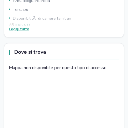
Armadio/guardaroba
Terrazzo
DisponibilitÃ di camere familiari
BAGNO
Leggi tutto
Asciugacapelli
Doccia
Dove si trova
Vasca da bagno
Prodotti da bagno omaggio
Mappa non disponibile per questo tipo di accesso.
PARCHEGGIO
Parcheggio in strada
CUCINA
Tavola da pranzo
Piano cottura
Televisore
Forno