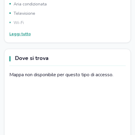
Aria condizionata
Televisione
Wi-Fi
Divano letto
Leggi tutto
Armadio/guardaroba
Pavimenti in legno
Dove si trova
BAGNO
Asciugacapelli
Mappa non disponibile per questo tipo di accesso.
Doccia
PARCHEGGIO
Parcheggio gratuito
Parcheggio per disabili
CUCINA
Tavola da pranzo