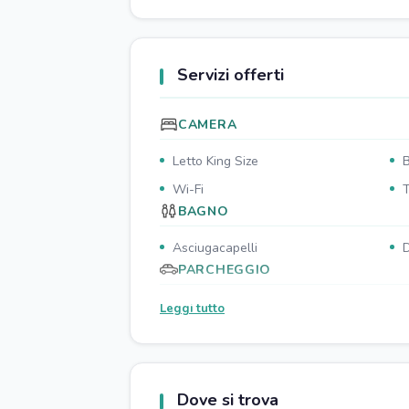
Servizi offerti
CAMERA
Letto King Size
B
Wi-Fi
T
BAGNO
Asciugacapelli
D
PARCHEGGIO
Parcheggio in strada
Leggi tutto
CUCINA
Tavola da pranzo
P
Frigorifero
M
Dove si trova