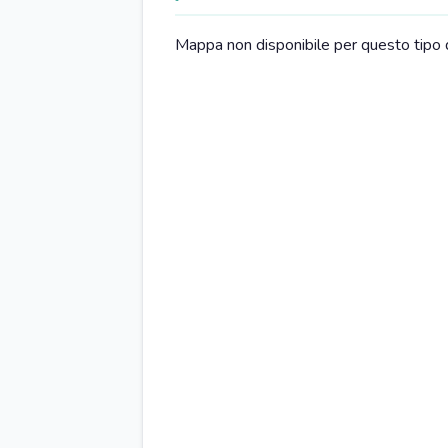
SOGGIORNO
Mappa non disponibile per questo tipo 
Divano
T
MOBILITA'
Shuttle (a pagamento)
N
VARIE
Parliamo Inglese