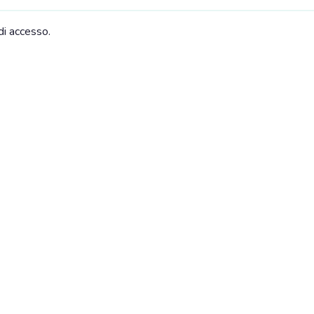
di accesso.
elevisore
Libreria con volumi
avetta aeroportuale (a
Autonoleggio
pagamento)