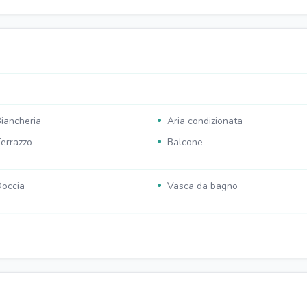
iancheria
Aria condizionata
errazzo
Balcone
occia
Vasca da bagno
iano cottura
Televisore
acchinetta caffé