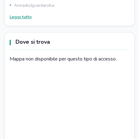
Armadio/guardaroba
Terrazzo
Leggi tutto
Balcone
BAGNO
Dove si trova
Doccia
PARCHEGGIO
Mappa non disponibile per questo tipo di accesso.
Parcheggio gratuito
CUCINA
Tavola da pranzo
Piano cottura
Televisore
Forno
Frigorifero
Macchinetta caffé