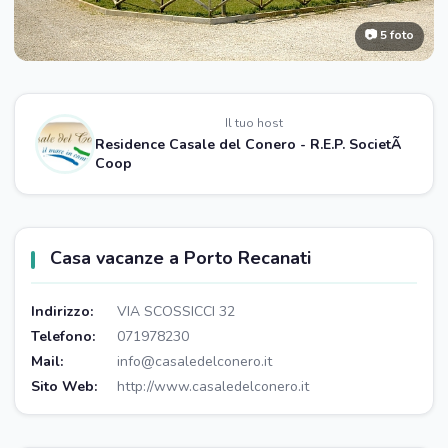
📷 5 foto
Il tuo host
Residence Casale del Conero - R.E.P. SocietÃ
Coop
Casa vacanze a Porto Recanati
Indirizzo:
VIA SCOSSICCI 32
Telefono:
071978230
Mail:
info@casaledelconero.it
Sito Web:
http://www.casaledelconero.it