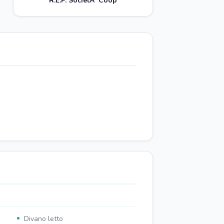
R.E.P. SocietÃ Coop
Divano letto