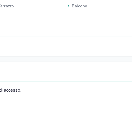
errazzo
Balcone
iano cottura
Televisore
acchinetta caffé
di accesso.
ivano
ar nella struttura
Opzioni per la colazione