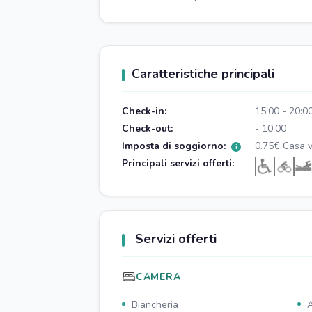
Caratteristiche principali
Check-in:
15:00 - 20:0
Check-out:
- 10:00
Imposta di soggiorno:
0.75€ Casa 
i
Principali servizi offerti:
Servizi offerti
CAMERA
Biancheria
A