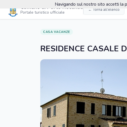
Navigando sul nostro sito accetti la p
Comune di Porto Recanati
← Torna all'elenco
Portale turistico ufficiale
CASA VACANZE
RESIDENCE CASALE 