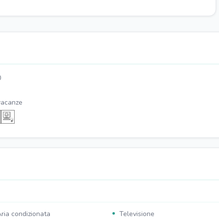
0
vacanze
ria condizionata
Televisione