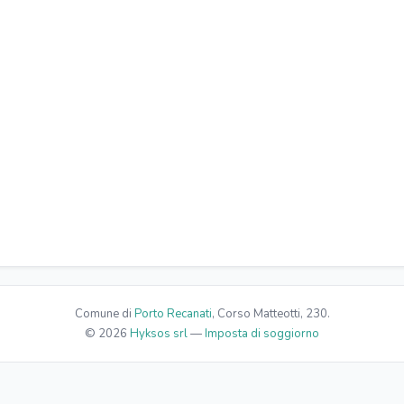
olarium
arliamo Francese
Parliamo Spagnolo
Comune di
Porto Recanati
, Corso Matteotti, 230.
© 2026
Hyksos srl
—
Imposta di soggiorno