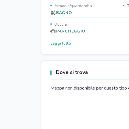
Armadio/guardaroba
T
BAGNO
Doccia
PARCHEGGIO
Parcheggio gratuito
Leggi tutto
CUCINA
Tavola da pranzo
P
Frigorifero
M
Dove si trova
SOGGIORNO
Mappa non disponibile per questo tipo 
Zona pranzo
D
RISTORAZIONE
Ristorante nelle vicinanze
B
MOBILITA'
Biciclette a pagamento