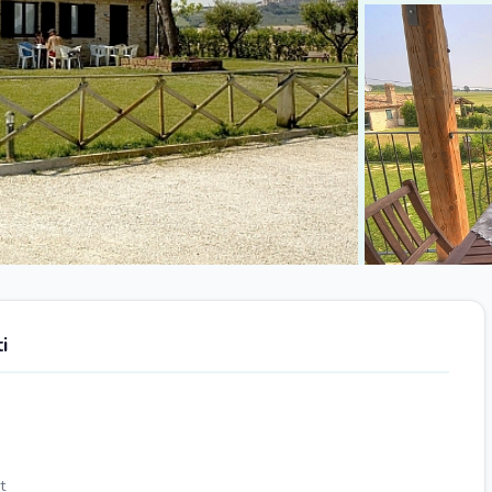
+2 foto
i
t