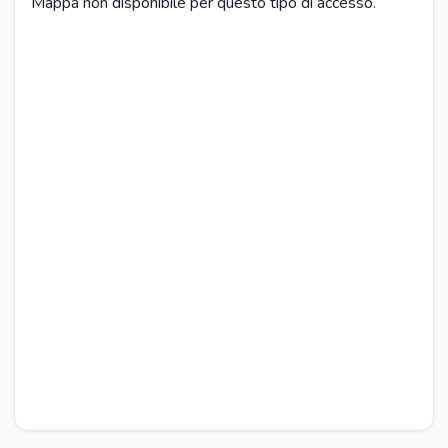
Mappa non disponibile per questo tipo di accesso.
Tavola da pranzo
Piano cottura
Frigorifero
Lavastoviglie
Macchinetta caffé
SOGGIORNO
Zona pranzo
RISTORAZIONE
Ristorante nelle vicinanze
Pizzeria nelle vicinanze
Bar nelle vicinanze
ESTERNI
Giardino
Solarium