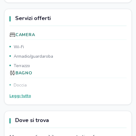
Servizi offerti
CAMERA
Wi-Fi
Armadio/guardaroba
Terrazzo
BAGNO
Doccia
Asciugamani a pagamento
Leggi tutto
PARCHEGGIO
Parcheggio gratuito
Dove si trova
Porto nelle vicinanze
CUCINA