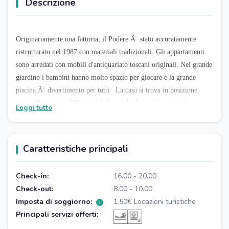
Descrizione
Originariamente una fattoria, il Podere Ã¨ stato accuratamente
ristrutturato nel 1987 con materiali tradizionali. Gli appartamenti
sono arredati con mobili d'antiquariato toscani originali. Nel grande
giardino i bambini hanno molto spazio per giocare e la grande
piscina Ã¨ divertimento per tutti. La casa si trova in posizione
tranquilla, a circa 400 metri dalla strada. In pochi minuti si
Leggi tutto
raggiunge il prossimo paese per fare acquisti o per mangiare nei
ristoranti.
Caratteristiche principali
Check-in:
16.00 - 20.00
Check-out:
8.00 - 10.00
Imposta di soggiorno:
1.50€ Locazioni turistiche
i
Principali servizi offerti: