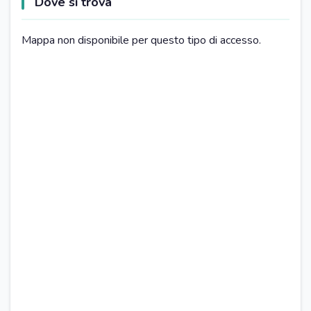
Dove si trova
VARIE
Parliamo Inglese
Mappa non disponibile per questo tipo di accesso.