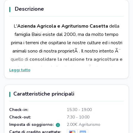
Descrizione
L'
Azienda Agricola e Agriturismo Casetta
della
famiglia Baisi esiste dal 2000, ma da molto tempo
prima i terreni che ospitano le nostre culture ed i nostri
animali sono di nostra proprietÃ . Il nostro intento Ã¨
quello di
consolidare la relazione tra agricoltura e
turismo
nel quale l'agriturismo sarÃ strumento
Leggi tutto
fondamentale nel rendere principale la nostra attivitÃ
agricola.
La scelta di soggiornare da noi sarÃ sempre piÃ¹
Caratteristiche principali
legata alla voglia di conoscere e vivere esperienze in
una azienda agricola tra le sue produzioni ed in mezzo
Check-in:
15:30 - 19:00
Check-out:
alla natura che la caratterizza.
7:30 - 10:00
Imposta di soggiorno:
2.00€ Agriturismo
Produciamo e vendiamo
Farro
in confezioni da 500gr,
i
Carte di credito accettate: