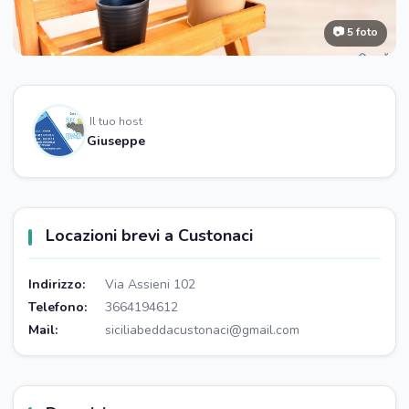
📷 5 foto
Il tuo host
Giuseppe
Locazioni brevi a Custonaci
Indirizzo:
Via Assieni 102
Telefono:
3664194612
Mail:
siciliabeddacustonaci@gmail.com