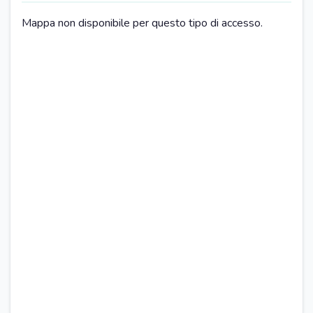
PARCHEGGIO
Mappa non disponibile per questo tipo di accesso.
Parcheggio pubblico gratuito nelle vicinanze
CUCINA
Tavola da pranzo
Piano cottura
Televisore
Forno
Microonde
Frigorifero
Lavastoviglie
Macchinetta caffé
Bollitore elettrico
Prodotti per le pulizie
SOGGIORNO