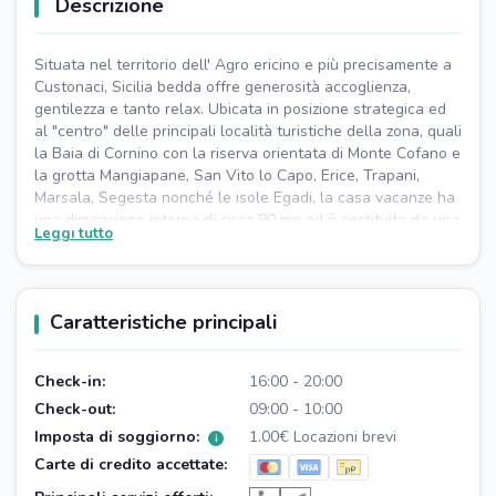
Descrizione
Situata nel territorio dell' Agro ericino e più precisamente a
Custonaci, Sicilia bedda offre generosità accoglienza,
gentilezza e tanto relax. Ubicata in posizione strategica ed
al "centro" delle principali località turistiche della zona, quali
la Baia di Cornino con la riserva orientata di Monte Cofano e
la grotta Mangiapane, San Vito lo Capo, Erice, Trapani,
Marsala, Segesta nonché le isole Egadi, la casa vacanze ha
una dimensione interna di circa 90 mq ed è costituita da una
Leggi tutto
camera da letto matrimoniale, con possibilità di un ulteriore
letto singolo, da una cucina-soggiorno con divano letto e
un' ulteriore stanza, all' occorrenza, con due letti singoli.
Ristrutturata e finemente arredata nell' anno in corso, Sicilia
Caratteristiche principali
bedda garantisce ampi spazi esterni con veranda, gazebo,
area relax nonché doccia esterna e locale dépendance (con
angolo cottura e lavatrice). Dotata di ogni comfort e a
Check-in:
16:00 - 20:00
vostra completa disposizione, saprà regalarvi momenti di
Check-out:
09:00 - 10:00
spensieratezza e divertimento per trascorrere un vacanza
Imposta di soggiorno:
1.00€ Locazioni brevi
i
unica.
Gentilezza ospitalità e praticità sono le caratteristiche che ci
Carte di credito accettate:
contraddistinguono. Offriremo ai nostri ospiti la massima