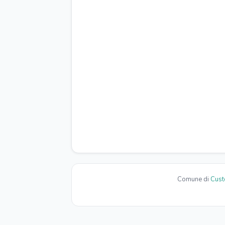
Ristorante nelle vicinanze
P
ESTERNI
Giardino
G
ALL'ARIA APERTA
Arredamento da esterni
BENESSERE
Piscina
VARIE
Parliamo Inglese
D
Comune di
Cust