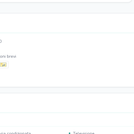
0
oni brevi
ria condizionata
Televisione