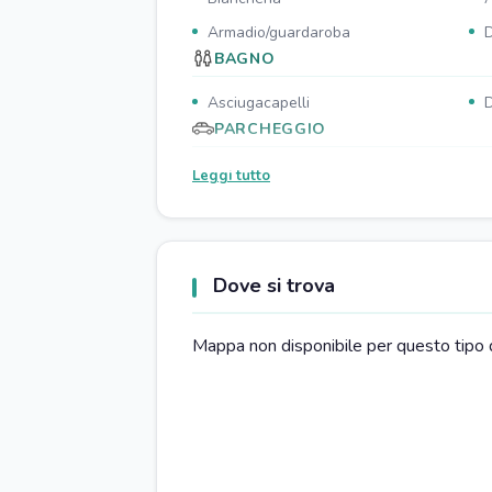
Armadio/guardaroba
D
BAGNO
Asciugacapelli
D
PARCHEGGIO
Parcheggio gratuito
P
Leggi tutto
Porto nelle vicinanze
CUCINA
Dove si trova
Tavola da pranzo
P
Microonde
F
Mappa non disponibile per questo tipo 
Prodotti per le pulizie
SOGGIORNO
Zona pranzo
Z
RISTORAZIONE