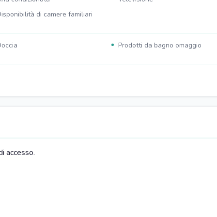
isponibilità di camere familiari
occia
Prodotti da bagno omaggio
archeggio in strada
Parcheggio pubblico gratuito ne
vicinanze
iano cottura
Televisore
rigorifero
Lavastoviglie
di accesso.
ona soggiorno
Divano