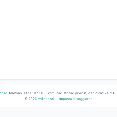
izzeria nelle vicinanze
Bar nelle vicinanze
iardino attrezzato
eposito bagagli
onaci
, telefono 0923 1872100, comunecustonaci@pec.it, Via Scurati 24, 910
© 2026
Hyksos srl
—
Imposta di soggiorno