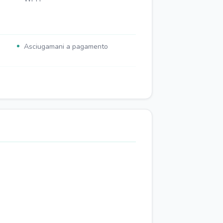
Asciugamani a pagamento
lle
Parcheggio pubblico a pagamento
nelle vicinanze
Forno
Macchinetta caffé
Televisore