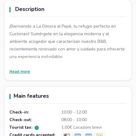
Description
¡Bienvenido a La Dimora di Pepè, tu refugio perfecto en
Custonaci! Sumérgete en la elegancia moderna y el
ambiente acogedor que caracterizan nuestro B&B,
recientemente renovado con amor y cuidado para ofrecerte
una experiencia inolvidable.
Giuseppe y su afectuosa familia le recibirán con la calidez
Read more
típica de la hospitalidad siciliana, transformando sus
vacaciones en una estancia auténtica y emotiva.
Main features
En nuestras refinadas y confortables habitaciones, cada
detalle ha sido diseñado para mimarle y brindarle la máxima
Check-in:
10:00 - 12:00
relajación. La Dimora di Pepè es el lugar ideal para
Check-out:
08:00 - 10:00
desconectar de la rutina diaria, regalándote un merecido
Tourist tax:
1.00€ Locazioni brevi
i
momento de paz rodeado de un ambiente único.
Credit cards accepted: