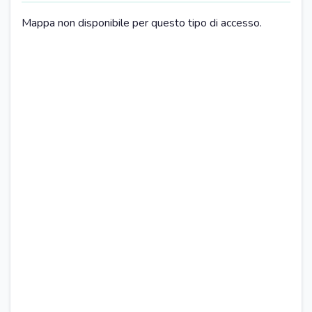
Doccia
Mappa non disponibile per questo tipo di accesso.
Prodotti da bagno omaggio
PARCHEGGIO
Parcheggio a pagamento
Parcheggio in strada
Parcheggio pubblico gratuito nelle vicinanze
Parcheggio pubblico a pagamento nelle vicinanze
Porto nelle vicinanze
CUCINA
Tavola da pranzo
Piano cottura
Televisore
Forno
Frigorifero