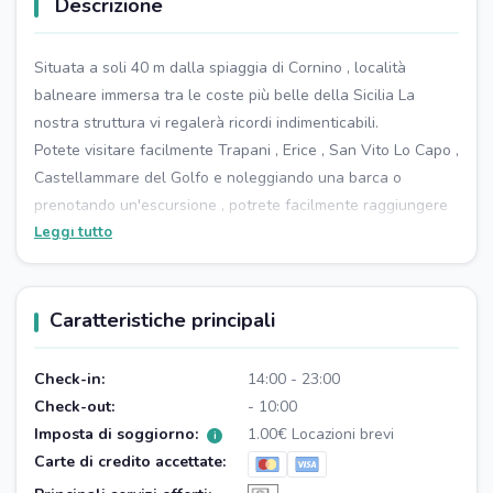
Descrizione
Situata a soli 40 m dalla spiaggia di Cornino , località
balneare immersa tra le coste più belle della Sicilia La
nostra struttura vi regalerà ricordi indimenticabili.
Potete visitare facilmente Trapani , Erice , San Vito Lo Capo ,
Castellammare del Golfo e noleggiando una barca o
prenotando un'escursione , potrete facilmente raggiungere
le bellissime isole di Favignana, levanzo , Marettimo e
Leggi tutto
scoprire posti mitici come i faraglioni di Scopello e la riserva
dello zingaro . E non dimentichiamo le escursioni a Erice ,
Trapani e Castellammare con la loro storia e cultura e il sito
Caratteristiche principali
archeologico di Segesta , con il suo tempio dorico
maestoso. Sono infinite le possibilità di esplorare e scoprire
Check-in:
14:00 - 23:00
la bellezza della Sicilia !
Check-out:
- 10:00
Questa splendida casa vacanza ti accoglie in un ambiente
Imposta di soggiorno:
1.00€ Locazioni brevi
i
raffinato È confortevole , perfetto per una vacanza
Carte di credito accettate:
all'insegna del relax e della bellezza naturale L'abitazione