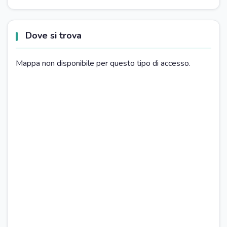
privacy e il relax. La sua posizione
strategica consente anche di raggiungere
Dove si trova
le principali attrazioni della Sicilia
Mappa non disponibile per questo tipo di accesso.
occidentale.