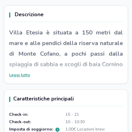
Descrizione
Villa Etesia è situata a 150 metri dal
mare e alle pendici della riserva naturale
di Monte Cofano, a pochi passi dalla
spiaggia di sabbia e scogli di baia Cornino
a cui si accede facilmente a piedi. L'ampio
Leggi tutto
giardino che la circonda, di circa 1000 mq,
è immerso in una pineta con vista mare e
Caratteristiche principali
montagna dove rilassarsi e da cui
Check-in:
15 - 21
ammirare incantevoli tramonti sul mare.
Check-out:
10 - 10:30
Ideale per chi ama il mare, la natura, la
Imposta di soggiorno:
1.00€ Locazioni brevi
i